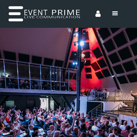
HOME
CONCEPTS
ENTERTAINMENT
INCENTIVES
TEAM
CONTACT