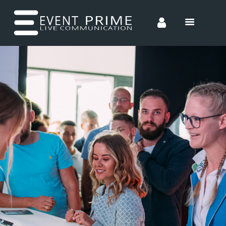
HOME
CONCEPTS
ENTERTAINMENT
INCENTIVES
TEAM
CONTACT