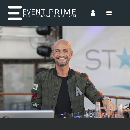
HOME
CONCEPTS
ENTERTAINMENT
INCENTIVES
TEAM
CONTACT