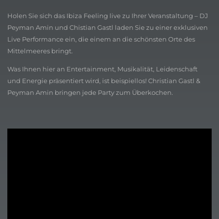
Holen Sie sich das Ibiza Feeling live zu Ihrer Veranstaltung – DJ
Peyman Amin und Chistian Gastl laden Sie zu einer exklusiven
Live Performance ein, die einem an die schönsten Orte des
Mittelmeeres bringt.
Was Ihnen hier an Entertainment, Musikalität, Leidenschaft
und Energie präsentiert wird, ist beispiellos! Christian Gastl &
Peyman Amin bringen jede Party zum Überkochen.