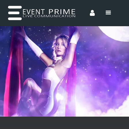
HOME
CONCEPTS
ENTERTAINMENT
INCENTIVES
TEAM
CONTACT