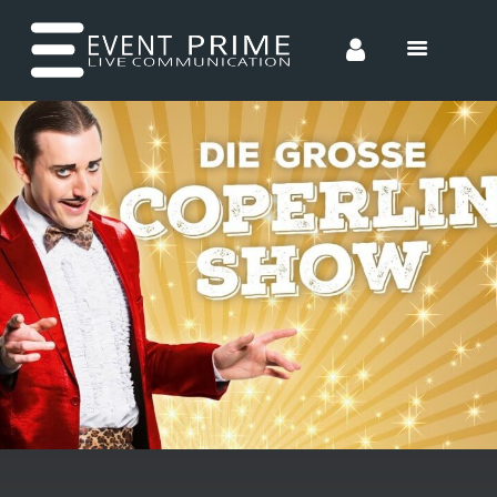
HOME
CONCEPTS
ENTERTAINMENT
INCENTIVES
TEAM
CONTACT