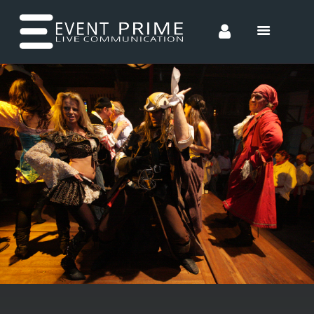
HOME
CONCEPTS
ENTERTAINMENT
INCENTIVES
TEAM
CONTACT