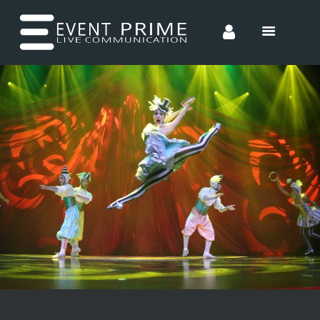
HOME
CONCEPTS
ENTERTAINMENT
INCENTIVES
TEAM
CONTACT