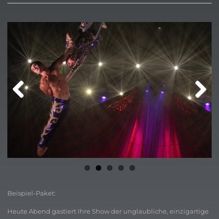
Previ
Next
ous
Beispiel-Paket:
Heute Abend gastiert Ihre Show der unglaubliche, einzigartige