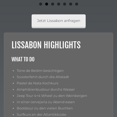
Jetzt Lissabon anfragen
LISSABON HIGHLIGHTS
WHAT TO DO
Torre de Belém besichtigen
Scooterfahrt durch die Altstadt
Pastel de Nata Kochkurs
Amphibienbustour durchs Wasser
Jeep Tour 4×4 Wheel zu den Weinbergen
in einer cervejaria zu Abend essen
Bootstour zu den vielen Buchten
Surfkurs an der Atlantikküste