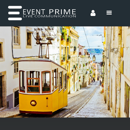
HOME
CONCEPTS
ENTERTAINMENT
INCENTIVES
TEAM
CONTACT