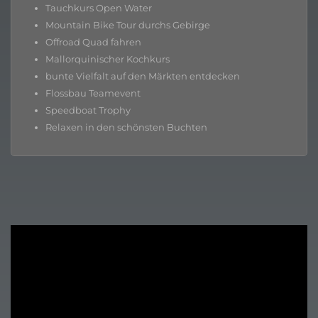
Tauchkurs Open Water
Mountain Bike Tour durchs Gebirge
Offroad Quad fahren
Mallorquinischer Kochkurs
bunte Vielfalt auf den Märkten entdecken
Flossbau Teamevent
Speedboat Trophy
Relaxen in den schönsten Buchten