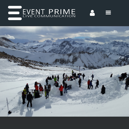
HOME
CONCEPTS
ENTERTAINMENT
INCENTIVES
TEAM
CONTACT