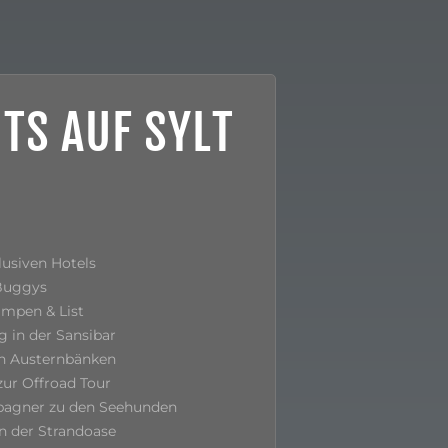
TS AUF SYLT
usiven Hotels
 Buggys
ampen & List
g in der Sansibar
n Austernbänken
ur Offroad Tour
pagner zu den Seehunden
in der Strandoase