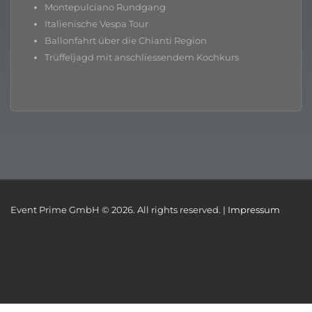
Montepulciano Rundgang
Italienische Vespa Tour
Ballonfahrt über die Chianti Region
Trüffeljagd mit anschliessendem Kochkurs
Event Prime GmbH © 2026. All rights reserved. |
Impressum