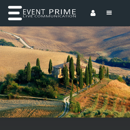
HOME
CONCEPTS
ENTERTAINMENT
INCENTIVES
TEAM
CONTACT