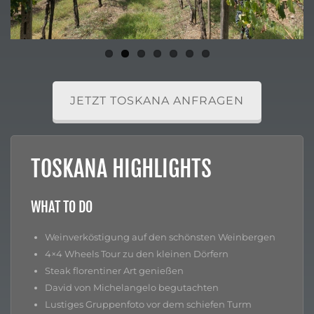
JETZT TOSKANA ANFRAGEN
TOSKANA HIGHLIGHTS
WHAT TO DO
Weinverköstigung auf den schönsten Weinbergen
4×4 Wheels Tour zu den kleinen Dörfern
Steak florentiner Art genießen
David von Michelangelo begutachten
Lustiges Gruppenfoto vor dem schiefen Turm