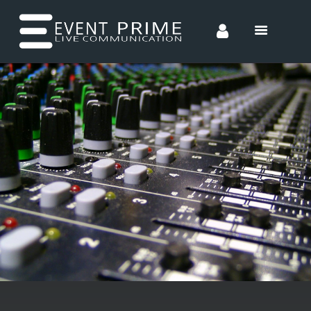
HOME
CONCEPTS
ENTERTAINMENT
INCENTIVES
TEAM
CONTACT