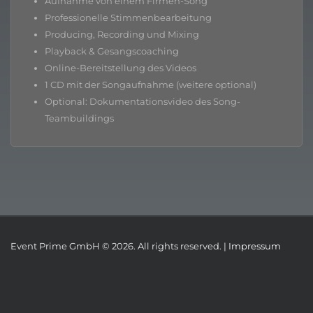
Aufnahme von einem Firmen-Song
Professionelle Stimmenbearbeitung
Producing, Recording und Mixing
Playback & Gesangscoaching
Online-Bereitstellung des Videos
1 CD mit der Songaufnahme (weitere optional)
Optional: Dokumentationsvideo des Song-
Teambuildings
Event Prime GmbH © 2026. All rights reserved. |
Impressum